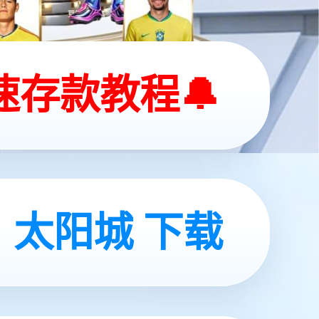
客户服务热线
7X24小时服务热线
400-775-8258
终端产品24小时服务热线
400-775-8258
公司地址
广州市白云区上下九街4号数码科技广场