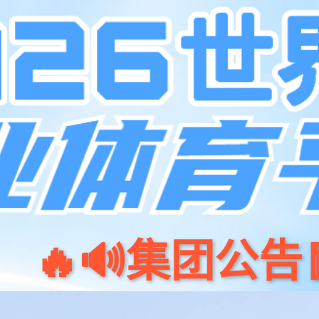
中心
产品
服务
生态合作
行业应用
认证培训
联系我们