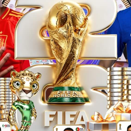
性循
新基建、新超算！公海
555000集团数码厦门鲲鹏超算中心正
式揭牌！
2020-03-23
|
媒体报道