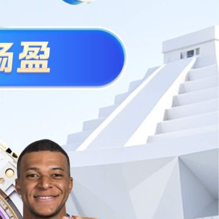
海555000集团亮相第三届中国银行
IO峰会，以强大算力，为金融数字化
航
5日-16日，2021第三届中国银行CIO峰会在上海召开，本届峰会
行4.0时代：All in数字化转型”为主题，邀请350余位业
才对银行4.0时代下的转型与变革新路径进行深度解读。
国领先的云及数字化服务商，公海555000集团数码受邀出
并与八方来宾分享了自身在助力金融行业数字化方面的经
。
21-04-18
|
媒体报道