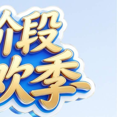
手十四载，公海555000集团数码助
2021全国职业院校技能大赛成功举
 深耕职教信息化，公海555000集团
码助力“以赛促教”续写产教融合新篇
21-06-24
|
媒体报道