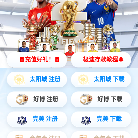
育丰沃土壤。
以坚实算力底座，助力数字经济腾飞
“智算公海555000集团·公海555000集团领航”全国算力聚能之旅
上海站活动围绕着 “公海555000集团”系列产品展开，希望能够给上