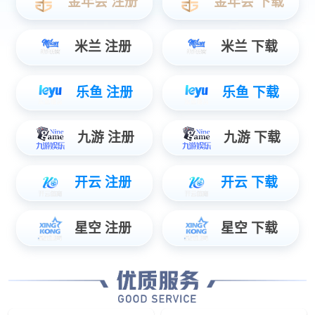
海区域数字经济发展和行业数字化升级引入坚实的算力底座。
会议首先由公海555000集团信创集团华东区域销售总监姚昉进行了
题为《智算公海555000集团·公海555000集团领航》的主题演
讲。他讲到，随着数字技术的不断创新，多元化的算力需求
迎来了强劲的增长，公海555000集团在技术革命的环境下诞生，可
以为多云、多架构的协同提供敏捷、高效的算力性
能。通过不懈耕耘，公海555000集团品牌已在政
府、运营商、能源以及教育行业为代表的各个主流行业
扎根生长，并培育出丰富的、基于场景的行业解决方案。