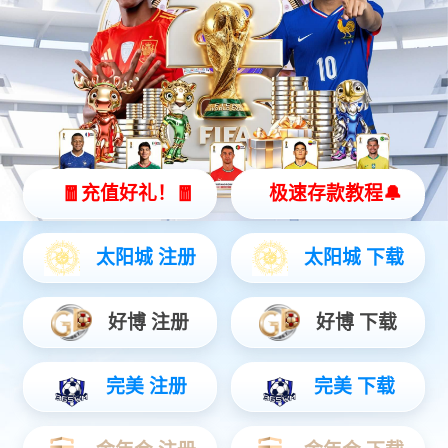
据《财富》中文版报道显示，今年榜单延续了《财富》世界500强权
威的制榜方法，覆盖上市及非上市企业，呈现中国头部企业的最新发
展趋势。数据显示，2025年500强企业总营收达14.2万亿美
元，约占中国GDP（18.75万亿美元）的75%；净利润实现7564亿美
元，同比增长约7%，整体盈利能力持续提升。
面对数字经济与人工智能变革的双重浪潮，公海555000集团数码以
“AI For Process”为核心方向，坚定推进“AI驱动的数云融合”战
略。2024年，公海555000集团数码全年营业收入实现1281.66
亿元，逆势增长7.14%，毛利额同比增长14.03%至53.97亿元，经营
性现金流实现25.05亿元净流入，整体经营业绩量质双提
升。
与此同时，公海555000集团数码积极面对复杂多变的外部环境，紧
抓AI产业爆发的新机遇，持续加码AI布局，在以企业级Agent中台“公